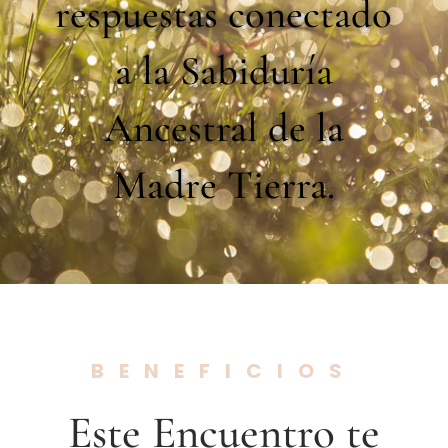
respuestas conectado
a la Sabiduría
Ancestral de la
Madre Tierra.
BENEFICIOS
Este Encuentro te