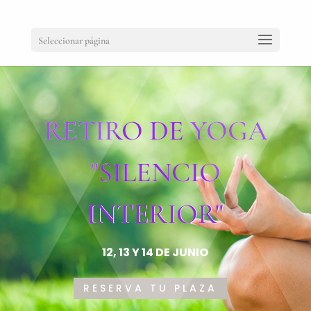
Seleccionar página
RETIRO DE YOGA
"SILENCIO
INTERIOR"
12, 13 Y 14 DE JUNIO
RESERVA TU PLAZA